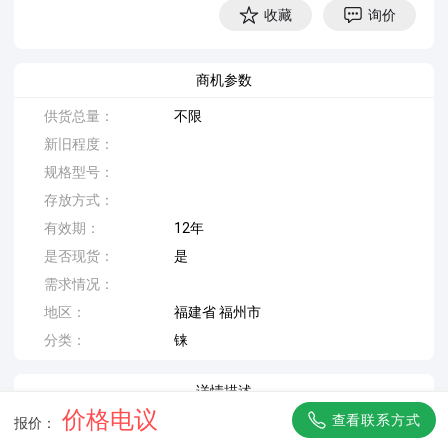
收藏
询价
商机参数
供货总量：
不限
新旧程度：
规格型号：
存放方式：
有效期：
12年
是否现货：
是
需求情况：
地区：
福建省 福州市
分类：
铼
详情描述
价格电议
查看联系方式
报价：
福州旭日物资回收凝聚传统收废与再生物资、二手调剂人
才。公司注册资金雄厚。业务范围覆盖福州五区八县等地!